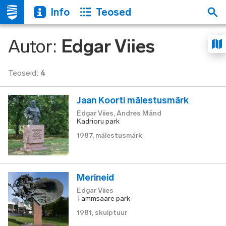
Info
Teosed
Autor
:
Edgar Viies
Teoseid
:
4
Jaan Koorti mälestusmärk
Edgar Viies, Andres Mänd
Kadrioru park
1987
,
mälestusmärk
Merineid
Edgar Viies
Tammsaare park
1981
,
skulptuur