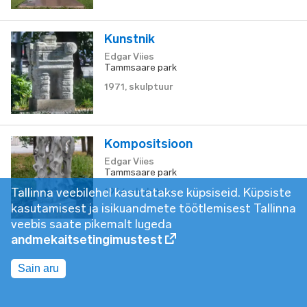
Kunstnik
Edgar Viies
Tammsaare park
1971
,
skulptuur
Kompositsioon
Edgar Viies
Tammsaare park
Tallinna veebilehel kasutatakse küpsiseid. Küpsiste
1964
,
skulptuur
kasutamisest ja isikuandmete töötlemisest Tallinna
veebis saate pikemalt lugeda
andmekaitsetingimustest
Sain aru